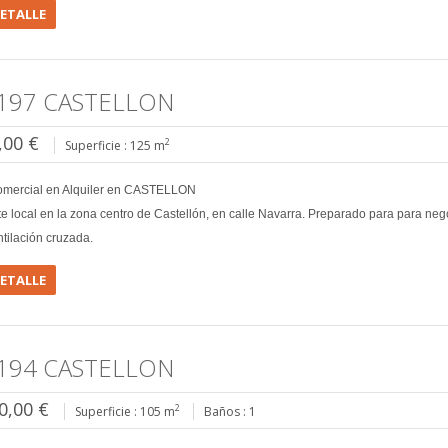
DETALLE
197 CASTELLON
,00 €
2
Superficie : 125 m
omercial en Alquiler en CASTELLON
e local en la zona centro de Castellón, en calle Navarra. Preparado para para neg
ntilación cruzada.
DETALLE
194 CASTELLON
0,00 €
2
Superficie : 105 m
Baños : 1