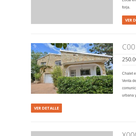
Local en
forja.
VER 
C00
250.0
Chalet 
Venta de
comunica
urbana y
VER DETALLE
X00