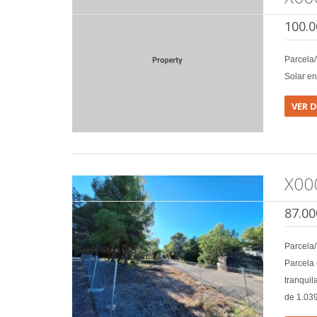
100.0
Parcela
Solar en
VER 
X00
87.00
Parcela
Parcela 
tranquil
de 1.03