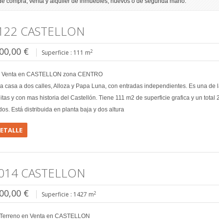
de compra, venta y alquiler de inmuebles, nuevos o de segunda mano.
122 CASTELLON
00,00 €
2
Superficie : 111 m
n Venta en CASTELLON zona CENTRO
a casa a dos calles, Alloza y Papa Luna, con entradas independientes. Es una de l
tas y con mas historia del Castellón. Tiene 111 m2 de superficie grafica y un total
dos. Está distribuida en planta baja y dos altura
DETALLE
014 CASTELLON
00,00 €
2
Superficie : 1427 m
/Terreno en Venta en CASTELLON