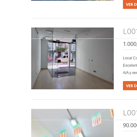
VER 
L00
1.000
Local C
Excelent
A/A y ve
VER 
L00
90.00