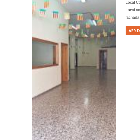
Local C
Local am
fachada 
VER 