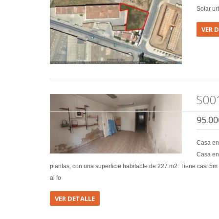
Solar ur
VER 
S00
95.00
Casa en
Casa en 
plantas, con una superficie habitable de 227 m2. Tiene casi 5m
al fo
VER DETALLE