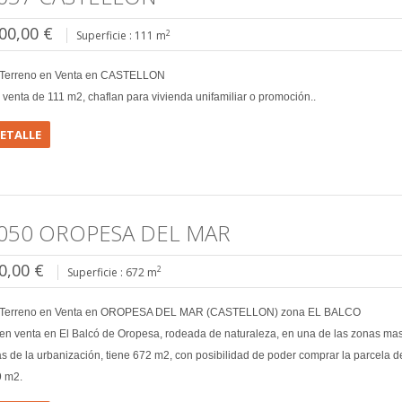
00,00 €
2
Superficie : 111 m
/Terreno en Venta en CASTELLON
 venta de 111 m2, chaflan para vivienda unifamiliar o promoción..
DETALLE
050 OROPESA DEL MAR
0,00 €
2
Superficie : 672 m
/Terreno en Venta en OROPESA DEL MAR (CASTELLON) zona EL BALCO
en venta en El Balcó de Oropesa, rodeada de naturaleza, en una de las zonas ma
as de la urbanización, tiene 672 m2, con posibilidad de poder comprar la parcela d
9 m2.