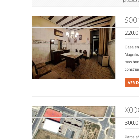
proceso 
S00
220.0
Casa e
Magnific
mas boni
construi
VER 
X00
300.0
Parcela