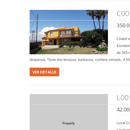
C00
350.0
Chalet 
Excelent
de 345 m
despensa. Tiene dos terrazas, barbacoa, cochera cerrada.. A 5
VER DETALLE
L00
42.00
Local C