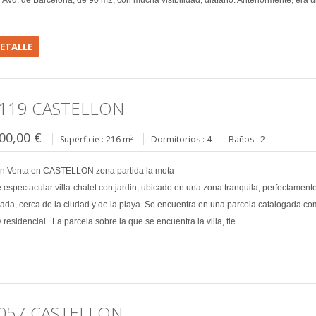
 Avd. de Barcelona, de 90 m2, con mucha visibilidad, diafano. Anteriormente, era un
DETALLE
119 CASTELLON
00,00 €
2
Superficie : 216 m
Dormitorios : 4
Baños : 2
en Venta en CASTELLON zona partida la mota
 espectacular villa-chalet con jardin, ubicado en una zona tranquila, perfectament
da, cerca de la ciudad y de la playa. Se encuentra en una parcela catalogada c
 residencial.. La parcela sobre la que se encuentra la villa, tie
057 CASTELLON